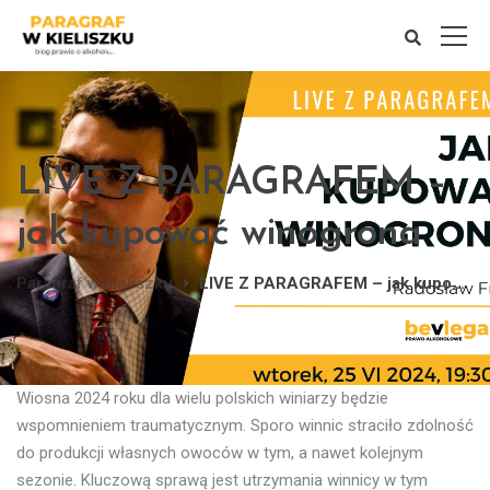
LIVE Z PARAGRAFEM –
jak kupować winogrona
Paragraf w kieliszku
LIVE Z PARAGRAFEM – jak kupować winogrona
Wiosna 2024 roku dla wielu polskich winiarzy będzie
wspomnieniem traumatycznym. Sporo winnic straciło zdolność
do produkcji własnych owoców w tym, a nawet kolejnym
sezonie. Kluczową sprawą jest utrzymania winnicy w tym