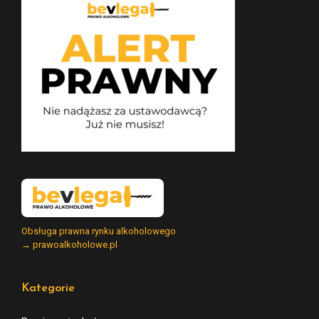
Obsługa prawna rynku alkoholowego
→ prawoalkoholowe.pl
Kategorie