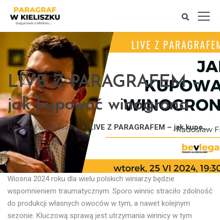
LIVE Z PARAGRAFEM –
jak kupować winogrona
Paragraf w kieliszku
LIVE Z PARAGRAFEM – jak kupować winogrona
Wiosna 2024 roku dla wielu polskich winiarzy będzie
wspomnieniem traumatycznym. Sporo winnic straciło zdolność
do produkcji własnych owoców w tym, a nawet kolejnym
sezonie. Kluczową sprawą jest utrzymania winnicy w tym