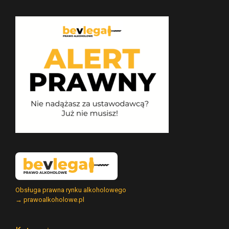
Obsługa prawna rynku alkoholowego
→ prawoalkoholowe.pl