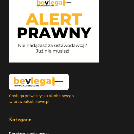
Obsługa prawna rynku alkoholowego
→ prawoalkoholowe.pl
Kategorie
Bareizm ciągle żywy