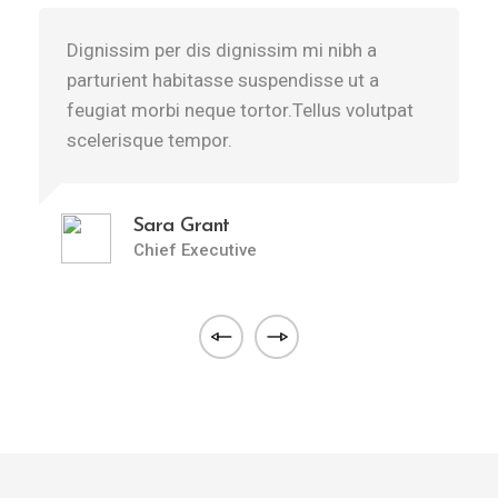
Dignissim per dis dignissim mi nibh a
D
parturient habitasse suspendisse ut a
p
feugiat morbi neque tortor.Tellus volutpat
f
scelerisque tempor.
s
Sara Grant
Chief Executive