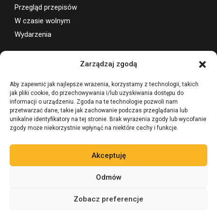
Przegląd przepisów
W czasie wolnym
Wydarzenia
Wsparcie projektu
Zarządzaj zgodą
Aby zapewnić jak najlepsze wrażenia, korzystamy z technologii, takich
jak pliki cookie, do przechowywania i/lub uzyskiwania dostępu do
informacji o urządzeniu. Zgoda na te technologie pozwoli nam
przetwarzać dane, takie jak zachowanie podczas przeglądania lub
unikalne identyfikatory na tej stronie. Brak wyrażenia zgody lub wycofanie
zgody może niekorzystnie wpłynąć na niektóre cechy i funkcje.
Akceptuję
Odmów
Zobacz preferencje
©
Zadaj pytanie 24/7
AI
BevLegal PRAWO ALKOHOLOWE