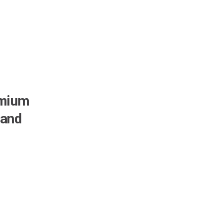
emium
 and