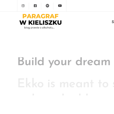
S
Ekko is meant to 
website building 