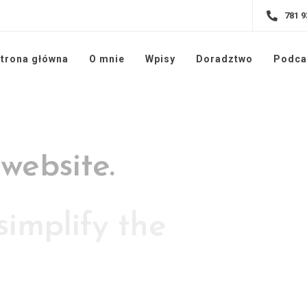
781 9
trona główna
O mnie
Wpisy
Doradztwo
Podca
simplify the
experience.