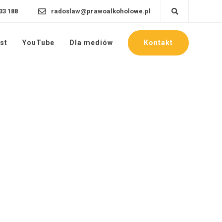
33 188
radoslaw@prawoalkoholowe.pl
Kontakt
st
YouTube
Dla mediów