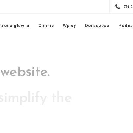
781 9
trona główna
O mnie
Wpisy
Doradztwo
Podca
simplify the
experience.