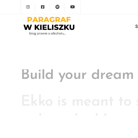
S
Ekko is meant to 
website building 