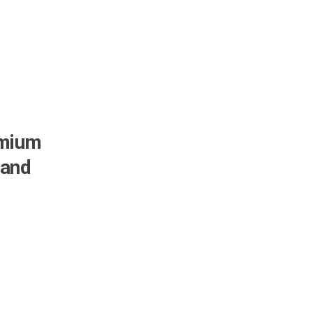
emium
 and