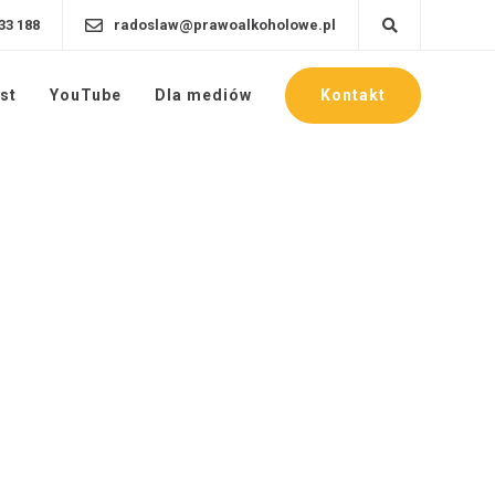
33 188
radoslaw@prawoalkoholowe.pl
Kontakt
st
YouTube
Dla mediów