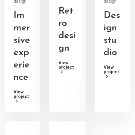
design
design
Ret
Im
Des
ro
mer
ign
desi
sive
stu
gn
exp
dio
View
erie
project
View
project
nce
View
project