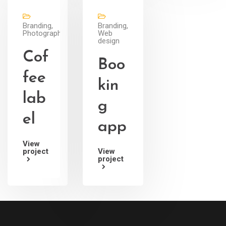
Branding,
Branding,
Photography
Web
design
Cof
Boo
fee
kin
lab
g
el
app
View
project
View
project