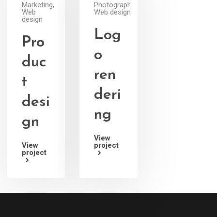
Marketing,
Photography,
Web
Web design
design
Log
Pro
o
duc
ren
t
deri
desi
ng
gn
View
View
project
project