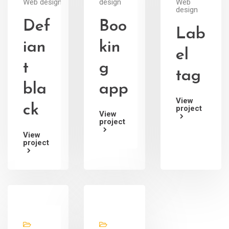
Web design
design
Web
design
Def
Boo
Lab
ian
kin
el
t
g
tag
bla
app
View
ck
project
View
project
View
project