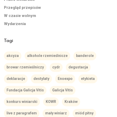
Przegląd przepisów
W czasie wolnym
Wydarzenia
Tagi
akcyza
alkohole rzemieślnicze
banderole
browar rzemieślniczy
cydr
degustacja
deklaracje
destylaty
Enoexpo
etykieta
Fundacja Galicja Vitis
Galicja Vitis
konkurs winiarski
KOWR
Kraków
live z paragrafem
mały winiarz
miód pitny