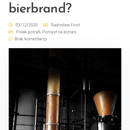
bierbrand?
03/12/2020
Radosław Froń
Polak potrafi
,
Pomysł na biznes
Brak komentarzy