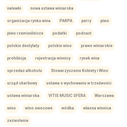
nalewki
nowa ustawa winiarska
organizacja rynku wina
PARPA
perry
piwo
piwo rzemieślnicze
podatki
podcast
polskie destylaty
polskie wino
prawo winiarskie
prohibicja
rejestracja winnicy
rynek wina
sprzedaż alkoholu
Stowarzyszenie Kobiety i Wino
urząd skarbowy
ustawa o wychowaniu w trzeźwości
ustawa winiarska
VITIS MUSIC SFERA
Warszawa
wino
wino owocowe
wódka
własna winnica
zezwolenie