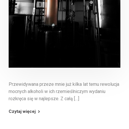
Przewidywana przeze mnie już kilka lat temu rewolucja
mocnych alkoholi w ich rzemieślniczym wydaniu
rozkręca się w najlepsze. Z całą […]
Czytaj więcej