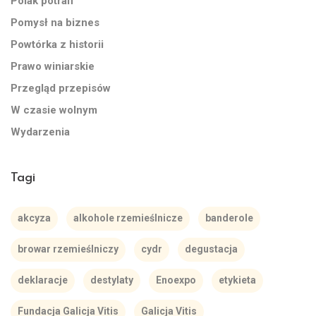
Polak potrafi
Pomysł na biznes
Powtórka z historii
Prawo winiarskie
Przegląd przepisów
W czasie wolnym
Wydarzenia
Tagi
akcyza
alkohole rzemieślnicze
banderole
browar rzemieślniczy
cydr
degustacja
deklaracje
destylaty
Enoexpo
etykieta
Fundacja Galicja Vitis
Galicja Vitis