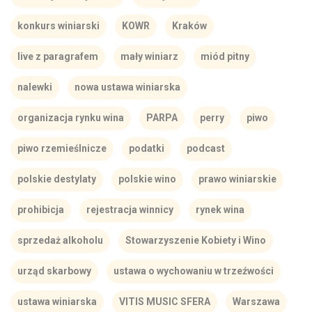
konkurs winiarski
KOWR
Kraków
live z paragrafem
mały winiarz
miód pitny
nalewki
nowa ustawa winiarska
organizacja rynku wina
PARPA
perry
piwo
piwo rzemieślnicze
podatki
podcast
polskie destylaty
polskie wino
prawo winiarskie
prohibicja
rejestracja winnicy
rynek wina
sprzedaż alkoholu
Stowarzyszenie Kobiety i Wino
urząd skarbowy
ustawa o wychowaniu w trzeźwości
ustawa winiarska
VITIS MUSIC SFERA
Warszawa