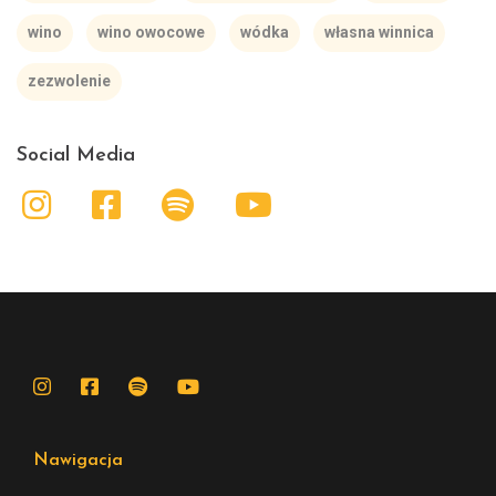
wino
wino owocowe
wódka
własna winnica
zezwolenie
Social Media
Nawigacja