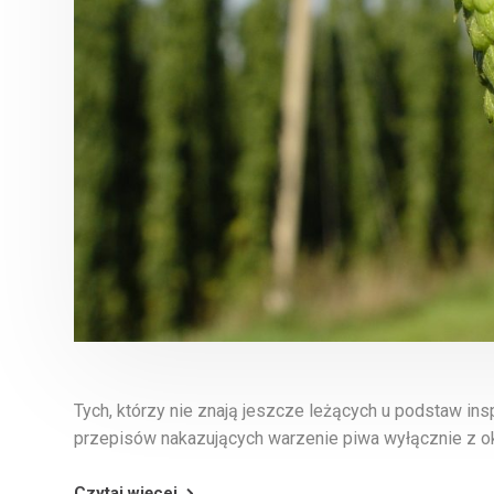
Tych, którzy nie znają jeszcze leżących u podstaw ins
przepisów nakazujących warzenie piwa wyłącznie z ok
Czytaj więcej