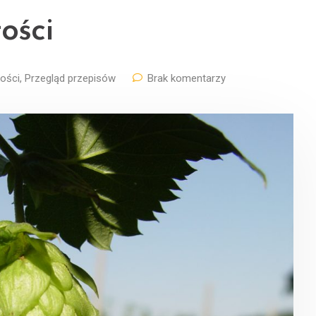
ości
ości
,
Przegląd przepisów
Brak komentarzy