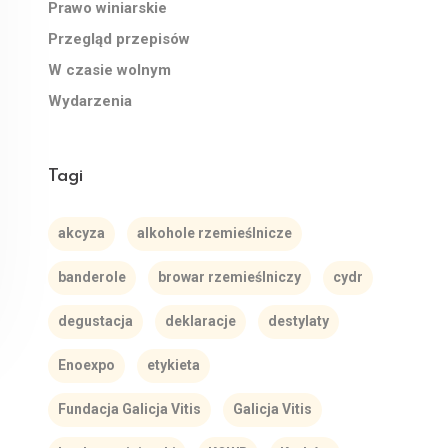
Prawo winiarskie
Przegląd przepisów
W czasie wolnym
Wydarzenia
Tagi
akcyza
alkohole rzemieślnicze
banderole
browar rzemieślniczy
cydr
degustacja
deklaracje
destylaty
Enoexpo
etykieta
Fundacja Galicja Vitis
Galicja Vitis