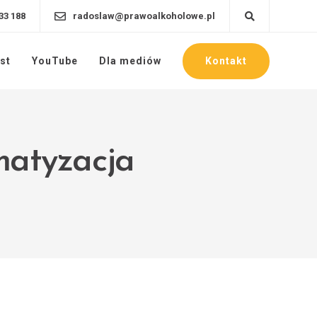
33 188
radoslaw@prawoalkoholowe.pl
Kontakt
st
YouTube
Dla mediów
matyzacja