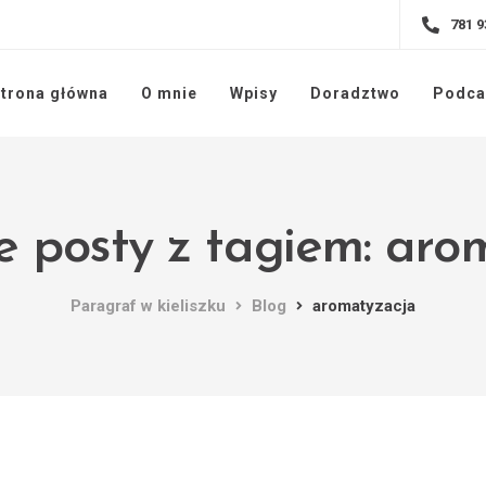
781 9
trona główna
O mnie
Wpisy
Doradztwo
Podca
e posty z tagiem: aro
Paragraf w kieliszku
Blog
aromatyzacja