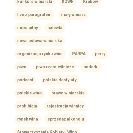
konkurs winiarski
KOWR
Kraków
live z paragrafem
mały winiarz
miód pitny
nalewki
nowa ustawa winiarska
organizacja rynku wina
PARPA
perry
piwo
piwo rzemieślnicze
podatki
podcast
polskie destylaty
polskie wino
prawo winiarskie
prohibicja
rejestracja winnicy
rynek wina
sprzedaż alkoholu
Stowarzyszenie Kobiety i Wino