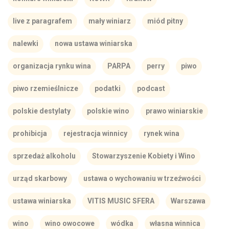
live z paragrafem
mały winiarz
miód pitny
nalewki
nowa ustawa winiarska
organizacja rynku wina
PARPA
perry
piwo
piwo rzemieślnicze
podatki
podcast
polskie destylaty
polskie wino
prawo winiarskie
prohibicja
rejestracja winnicy
rynek wina
sprzedaż alkoholu
Stowarzyszenie Kobiety i Wino
urząd skarbowy
ustawa o wychowaniu w trzeźwości
ustawa winiarska
VITIS MUSIC SFERA
Warszawa
wino
wino owocowe
wódka
własna winnica