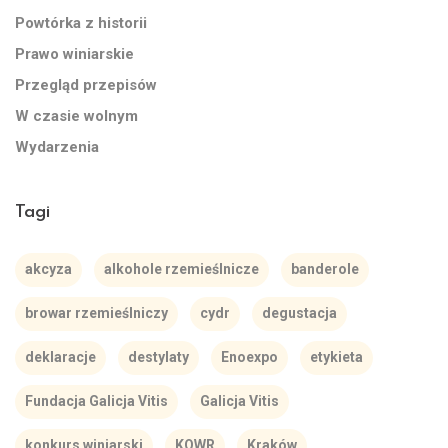
Powtórka z historii
Prawo winiarskie
Przegląd przepisów
W czasie wolnym
Wydarzenia
Tagi
akcyza
alkohole rzemieślnicze
banderole
browar rzemieślniczy
cydr
degustacja
deklaracje
destylaty
Enoexpo
etykieta
Fundacja Galicja Vitis
Galicja Vitis
konkurs winiarski
KOWR
Kraków