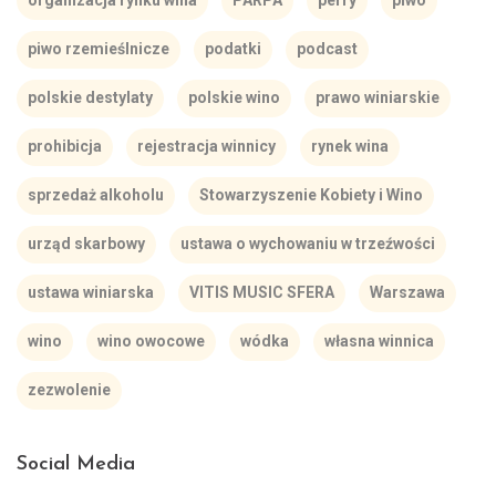
organizacja rynku wina
PARPA
perry
piwo
piwo rzemieślnicze
podatki
podcast
polskie destylaty
polskie wino
prawo winiarskie
prohibicja
rejestracja winnicy
rynek wina
sprzedaż alkoholu
Stowarzyszenie Kobiety i Wino
urząd skarbowy
ustawa o wychowaniu w trzeźwości
ustawa winiarska
VITIS MUSIC SFERA
Warszawa
wino
wino owocowe
wódka
własna winnica
zezwolenie
Social Media