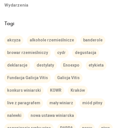
Wydarzenia
Tagi
akcyza
alkohole rzemieślnicze
banderole
browar rzemieślniczy
cydr
degustacja
deklaracje
destylaty
Enoexpo
etykieta
Fundacja Galicja Vitis
Galicja Vitis
konkurs winiarski
KOWR
Kraków
live z paragrafem
mały winiarz
miód pitny
nalewki
nowa ustawa winiarska