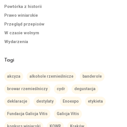
Powtórka z historii
Prawo winiarskie
Przegląd przepisów
W czasie wolnym
Wydarzenia
Tagi
akcyza
alkohole rzemieślnicze
banderole
browar rzemieślniczy
cydr
degustacja
deklaracje
destylaty
Enoexpo
etykieta
Fundacja Galicja Vitis
Galicja Vitis
konkurs winiarski
KOWR
Kraków