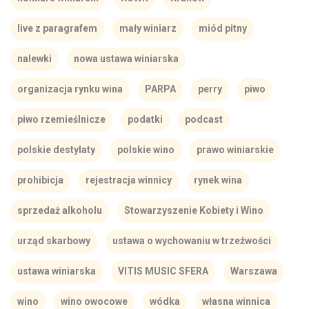
live z paragrafem
mały winiarz
miód pitny
nalewki
nowa ustawa winiarska
organizacja rynku wina
PARPA
perry
piwo
piwo rzemieślnicze
podatki
podcast
polskie destylaty
polskie wino
prawo winiarskie
prohibicja
rejestracja winnicy
rynek wina
sprzedaż alkoholu
Stowarzyszenie Kobiety i Wino
urząd skarbowy
ustawa o wychowaniu w trzeźwości
ustawa winiarska
VITIS MUSIC SFERA
Warszawa
wino
wino owocowe
wódka
własna winnica