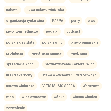
nalewki
nowa ustawa winiarska
organizacja rynku wina
PARPA
perry
piwo
piwo rzemieślnicze
podatki
podcast
polskie destylaty
polskie wino
prawo winiarskie
prohibicja
rejestracja winnicy
rynek wina
sprzedaż alkoholu
Stowarzyszenie Kobiety i Wino
urząd skarbowy
ustawa o wychowaniu w trzeźwości
ustawa winiarska
VITIS MUSIC SFERA
Warszawa
wino
wino owocowe
wódka
własna winnica
zezwolenie