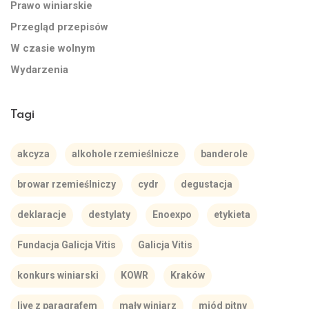
Prawo winiarskie
Przegląd przepisów
W czasie wolnym
Wydarzenia
Tagi
akcyza
alkohole rzemieślnicze
banderole
browar rzemieślniczy
cydr
degustacja
deklaracje
destylaty
Enoexpo
etykieta
Fundacja Galicja Vitis
Galicja Vitis
konkurs winiarski
KOWR
Kraków
live z paragrafem
mały winiarz
miód pitny