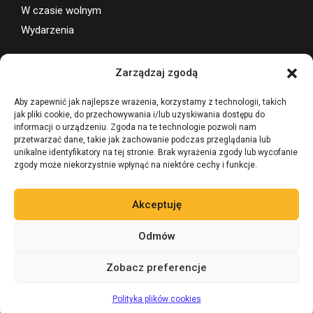
W czasie wolnym
Wydarzenia
Wsparcie projektu
Zarządzaj zgodą
Aby zapewnić jak najlepsze wrażenia, korzystamy z technologii, takich
jak pliki cookie, do przechowywania i/lub uzyskiwania dostępu do
informacji o urządzeniu. Zgoda na te technologie pozwoli nam
przetwarzać dane, takie jak zachowanie podczas przeglądania lub
unikalne identyfikatory na tej stronie. Brak wyrażenia zgody lub wycofanie
zgody może niekorzystnie wpłynąć na niektóre cechy i funkcje.
Akceptuję
Odmów
Zobacz preferencje
©
Zadaj pytanie 24/7
AI
BevLegal PRAWO ALKOHOLOWE
Polityka plików cookies