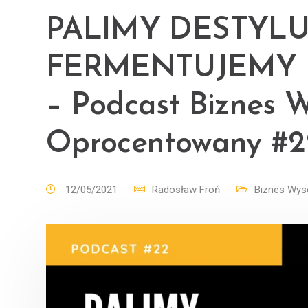
PALIMY DESTYL
FERMENTUJEMY – 
– Podcast Biznes 
Oprocentowany #2
12/05/2021
Radosław Froń
Biznes Wys