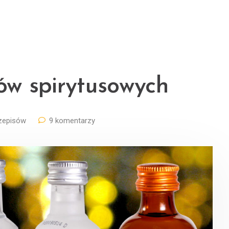
w spirytusowych
rzepisów
9 komentarzy