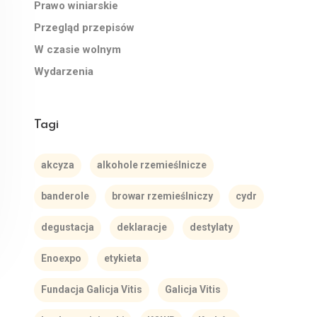
Prawo winiarskie
Przegląd przepisów
W czasie wolnym
Wydarzenia
Tagi
akcyza
alkohole rzemieślnicze
banderole
browar rzemieślniczy
cydr
degustacja
deklaracje
destylaty
Enoexpo
etykieta
Fundacja Galicja Vitis
Galicja Vitis