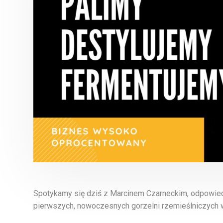
Spotykamy się dziś z Marcinem Czarneckim, odpowiedz
pierwszych, nowoczesnych gorzelni rzemieślniczych w