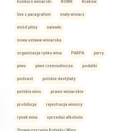
konkurs winiarski
KOWR
Kraków
live z paragrafem
mały winiarz
miód pitny
nalewki
nowa ustawa winiarska
organizacja rynku wina
PARPA
perry
piwo
piwo rzemieślnicze
podatki
podcast
polskie destylaty
polskie wino
prawo winiarskie
prohibicja
rejestracja winnicy
rynek wina
sprzedaż alkoholu
Stowarzyszenie Kobiety i Wino