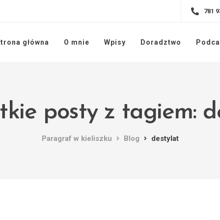
781 9
trona główna
O mnie
Wpisy
Doradztwo
Podca
kie posty z tagiem: d
Paragraf w kieliszku
Blog
destylat