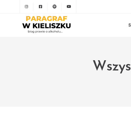
S
Wszyst