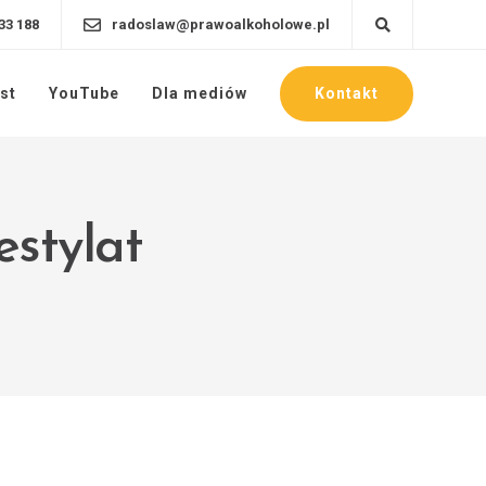
33 188
radoslaw@prawoalkoholowe.pl
Kontakt
st
YouTube
Dla mediów
estylat