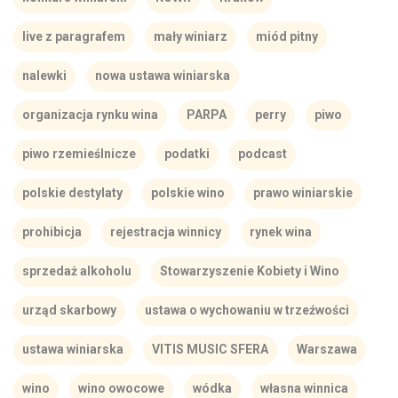
live z paragrafem
mały winiarz
miód pitny
nalewki
nowa ustawa winiarska
organizacja rynku wina
PARPA
perry
piwo
piwo rzemieślnicze
podatki
podcast
polskie destylaty
polskie wino
prawo winiarskie
prohibicja
rejestracja winnicy
rynek wina
sprzedaż alkoholu
Stowarzyszenie Kobiety i Wino
urząd skarbowy
ustawa o wychowaniu w trzeźwości
ustawa winiarska
VITIS MUSIC SFERA
Warszawa
wino
wino owocowe
wódka
własna winnica