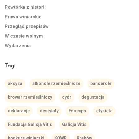
Powtórka z historii
Prawo winiarskie
Przegląd przepisów
W czasie wolnym
Wydarzenia
Tagi
akcyza
alkohole rzemieślnicze
banderole
browar rzemieślniczy
cydr
degustacja
deklaracje
destylaty
Enoexpo
etykieta
Fundacja Galicja Vitis
Galicja Vitis
konkurs winiarski
KOWR
Kraków