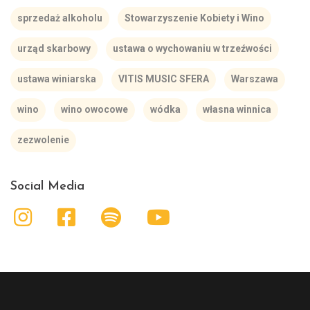
sprzedaż alkoholu
Stowarzyszenie Kobiety i Wino
urząd skarbowy
ustawa o wychowaniu w trzeźwości
ustawa winiarska
VITIS MUSIC SFERA
Warszawa
wino
wino owocowe
wódka
własna winnica
zezwolenie
Social Media