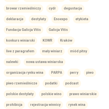
browar rzemieślniczy
cydr
degustacja
deklaracje
destylaty
Enoexpo
etykieta
Fundacja Galicja Vitis
Galicja Vitis
konkurs winiarski
KOWR
Kraków
live z paragrafem
mały winiarz
miód pitny
nalewki
nowa ustawa winiarska
organizacja rynku wina
PARPA
perry
piwo
piwo rzemieślnicze
podatki
podcast
polskie destylaty
polskie wino
prawo winiarskie
prohibicja
rejestracja winnicy
rynek wina