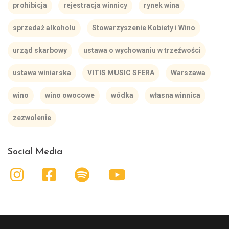
prohibicja
rejestracja winnicy
rynek wina
sprzedaż alkoholu
Stowarzyszenie Kobiety i Wino
urząd skarbowy
ustawa o wychowaniu w trzeźwości
ustawa winiarska
VITIS MUSIC SFERA
Warszawa
wino
wino owocowe
wódka
własna winnica
zezwolenie
Social Media