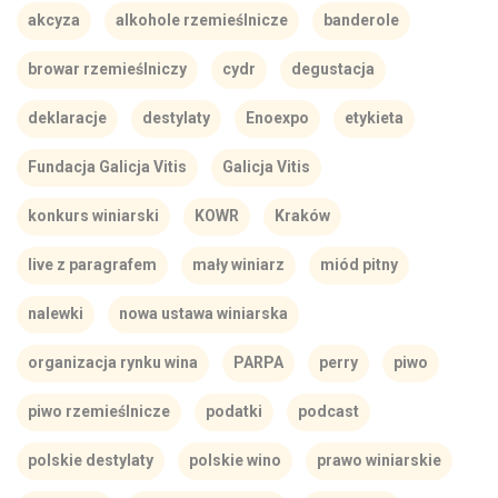
akcyza
alkohole rzemieślnicze
banderole
browar rzemieślniczy
cydr
degustacja
deklaracje
destylaty
Enoexpo
etykieta
Fundacja Galicja Vitis
Galicja Vitis
konkurs winiarski
KOWR
Kraków
live z paragrafem
mały winiarz
miód pitny
nalewki
nowa ustawa winiarska
organizacja rynku wina
PARPA
perry
piwo
piwo rzemieślnicze
podatki
podcast
polskie destylaty
polskie wino
prawo winiarskie