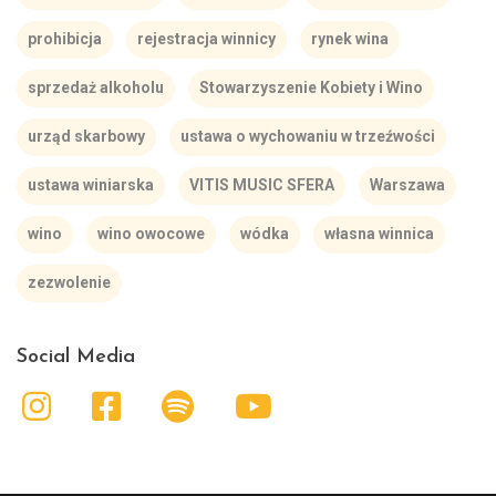
prohibicja
rejestracja winnicy
rynek wina
sprzedaż alkoholu
Stowarzyszenie Kobiety i Wino
urząd skarbowy
ustawa o wychowaniu w trzeźwości
ustawa winiarska
VITIS MUSIC SFERA
Warszawa
wino
wino owocowe
wódka
własna winnica
zezwolenie
Social Media