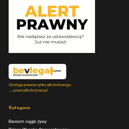
Obsługa prawna rynku alkoholowego
→ prawoalkoholowe.pl
Kategorie
Bareizm ciągle żywy