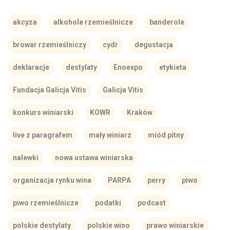
akcyza
alkohole rzemieślnicze
banderole
browar rzemieślniczy
cydr
degustacja
deklaracje
destylaty
Enoexpo
etykieta
Fundacja Galicja Vitis
Galicja Vitis
konkurs winiarski
KOWR
Kraków
live z paragrafem
mały winiarz
miód pitny
nalewki
nowa ustawa winiarska
organizacja rynku wina
PARPA
perry
piwo
piwo rzemieślnicze
podatki
podcast
polskie destylaty
polskie wino
prawo winiarskie