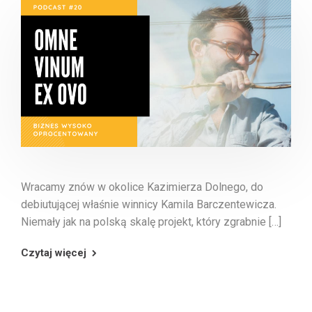
Wracamy znów w okolice Kazimierza Dolnego, do
debiutującej właśnie winnicy Kamila Barczentewicza.
Niemały jak na polską skalę projekt, który zgrabnie […]
Czytaj więcej