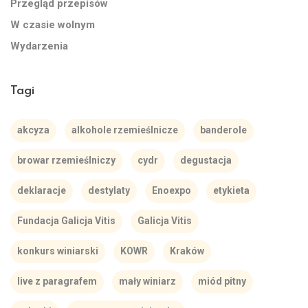
Przegląd przepisów
W czasie wolnym
Wydarzenia
Tagi
akcyza
alkohole rzemieślnicze
banderole
browar rzemieślniczy
cydr
degustacja
deklaracje
destylaty
Enoexpo
etykieta
Fundacja Galicja Vitis
Galicja Vitis
konkurs winiarski
KOWR
Kraków
live z paragrafem
mały winiarz
miód pitny