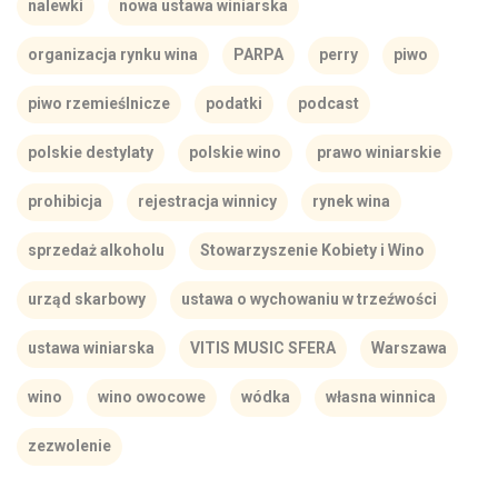
nalewki
nowa ustawa winiarska
organizacja rynku wina
PARPA
perry
piwo
piwo rzemieślnicze
podatki
podcast
polskie destylaty
polskie wino
prawo winiarskie
prohibicja
rejestracja winnicy
rynek wina
sprzedaż alkoholu
Stowarzyszenie Kobiety i Wino
urząd skarbowy
ustawa o wychowaniu w trzeźwości
ustawa winiarska
VITIS MUSIC SFERA
Warszawa
wino
wino owocowe
wódka
własna winnica
zezwolenie