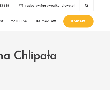
33 188
radoslaw@prawoalkoholowe.pl
Kontakt
st
YouTube
Dla mediów
na Chlipała