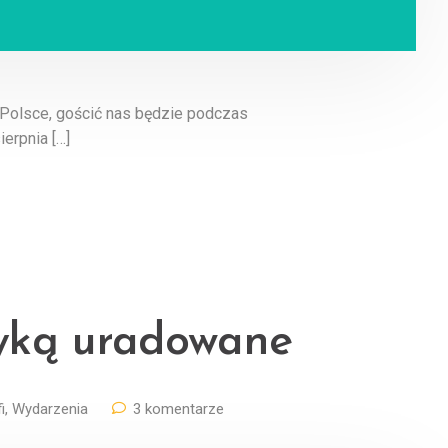
 w Polsce, gościć nas będzie podczas
erpnia […]
zyką uradowane
i
,
Wydarzenia
3 komentarze