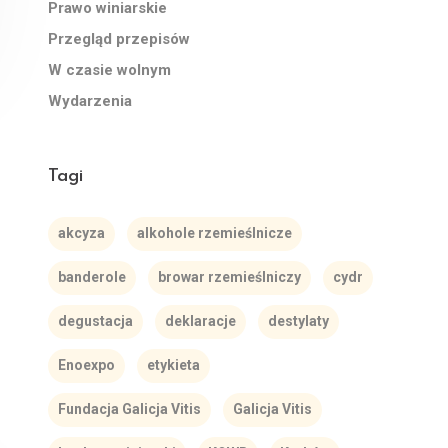
Prawo winiarskie
Przegląd przepisów
W czasie wolnym
Wydarzenia
Tagi
akcyza
alkohole rzemieślnicze
banderole
browar rzemieślniczy
cydr
degustacja
deklaracje
destylaty
Enoexpo
etykieta
Fundacja Galicja Vitis
Galicja Vitis