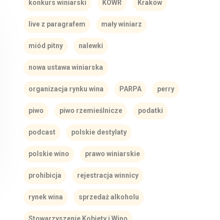
konkurs winiarski
KOWR
Kraków
live z paragrafem
mały winiarz
miód pitny
nalewki
nowa ustawa winiarska
organizacja rynku wina
PARPA
perry
piwo
piwo rzemieślnicze
podatki
podcast
polskie destylaty
polskie wino
prawo winiarskie
prohibicja
rejestracja winnicy
rynek wina
sprzedaż alkoholu
Stowarzyszenie Kobiety i Wino