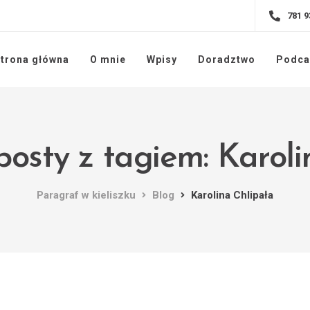
781 9
trona główna
O mnie
Wpisy
Doradztwo
Podca
posty z tagiem: Karoli
Paragraf w kieliszku
Blog
Karolina Chlipała