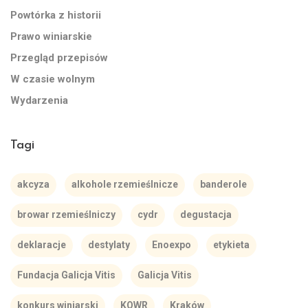
Powtórka z historii
Prawo winiarskie
Przegląd przepisów
W czasie wolnym
Wydarzenia
Tagi
akcyza
alkohole rzemieślnicze
banderole
browar rzemieślniczy
cydr
degustacja
deklaracje
destylaty
Enoexpo
etykieta
Fundacja Galicja Vitis
Galicja Vitis
konkurs winiarski
KOWR
Kraków