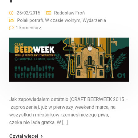
25/02/2015
Radosław Froń
Polak potrafi
,
W czasie wolnym
,
Wydarzenia
1 komentarz
Jak zapowiadałem ostatnio (CRAFT BEERWEEK 2015 –
zaproszenie), już w pierwszy weekend marca, na
wszystkich miłośników rzemieślniczego piwa,
czeka nie lada gratka. W […]
Czytaj więcej