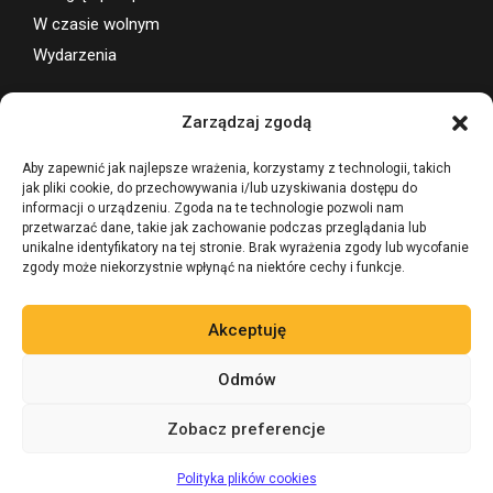
W czasie wolnym
Wydarzenia
Wsparcie projektu
Zarządzaj zgodą
Aby zapewnić jak najlepsze wrażenia, korzystamy z technologii, takich
jak pliki cookie, do przechowywania i/lub uzyskiwania dostępu do
informacji o urządzeniu. Zgoda na te technologie pozwoli nam
przetwarzać dane, takie jak zachowanie podczas przeglądania lub
unikalne identyfikatory na tej stronie. Brak wyrażenia zgody lub wycofanie
zgody może niekorzystnie wpłynąć na niektóre cechy i funkcje.
Akceptuję
Odmów
Zobacz preferencje
©
Zadaj pytanie 24/7
AI
BevLegal PRAWO ALKOHOLOWE
Polityka plików cookies