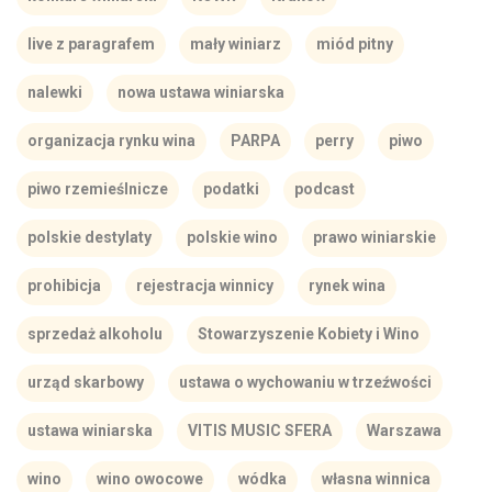
live z paragrafem
mały winiarz
miód pitny
nalewki
nowa ustawa winiarska
organizacja rynku wina
PARPA
perry
piwo
piwo rzemieślnicze
podatki
podcast
polskie destylaty
polskie wino
prawo winiarskie
prohibicja
rejestracja winnicy
rynek wina
sprzedaż alkoholu
Stowarzyszenie Kobiety i Wino
urząd skarbowy
ustawa o wychowaniu w trzeźwości
ustawa winiarska
VITIS MUSIC SFERA
Warszawa
wino
wino owocowe
wódka
własna winnica