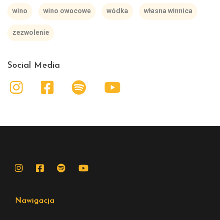
wino
wino owocowe
wódka
własna winnica
zezwolenie
Social Media
Nawigacja