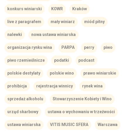
konkurs winiarski
KOWR
Kraków
live z paragrafem
mały winiarz
miód pitny
nalewki
nowa ustawa winiarska
organizacja rynku wina
PARPA
perry
piwo
piwo rzemieślnicze
podatki
podcast
polskie destylaty
polskie wino
prawo winiarskie
prohibicja
rejestracja winnicy
rynek wina
sprzedaż alkoholu
Stowarzyszenie Kobiety i Wino
urząd skarbowy
ustawa o wychowaniu w trzeźwości
ustawa winiarska
VITIS MUSIC SFERA
Warszawa