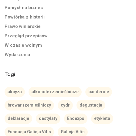
Pomysł na biznes
Powtórka z historii
Prawo winiarskie
Przegląd przepisów
W czasie wolnym
Wydarzenia
Tagi
akcyza
alkohole rzemieślnicze
banderole
browar rzemieślniczy
cydr
degustacja
deklaracje
destylaty
Enoexpo
etykieta
Fundacja Galicja Vitis
Galicja Vitis