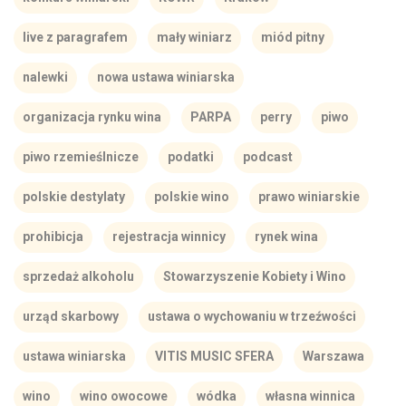
live z paragrafem
mały winiarz
miód pitny
nalewki
nowa ustawa winiarska
organizacja rynku wina
PARPA
perry
piwo
piwo rzemieślnicze
podatki
podcast
polskie destylaty
polskie wino
prawo winiarskie
prohibicja
rejestracja winnicy
rynek wina
sprzedaż alkoholu
Stowarzyszenie Kobiety i Wino
urząd skarbowy
ustawa o wychowaniu w trzeźwości
ustawa winiarska
VITIS MUSIC SFERA
Warszawa
wino
wino owocowe
wódka
własna winnica