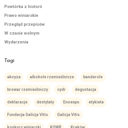
Powtórka z historii
Prawo winiarskie
Przegląd przepisów
W czasie wolnym
Wydarzenia
Tagi
akcyza
alkohole rzemieślnicze
banderole
browar rzemieślniczy
cydr
degustacja
deklaracje
destylaty
Enoexpo
etykieta
Fundacja Galicja Vitis
Galicja Vitis
konkurs winiarski
KOWR
Kraków