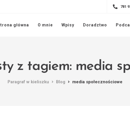
781 9
trona główna
O mnie
Wpisy
Doradztwo
Podca
ty z tagiem: media s
Paragraf w kieliszku
Blog
media społecznościowe