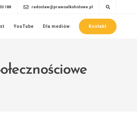
33 188
radoslaw@prawoalkoholowe.pl
Kontakt
st
YouTube
Dla mediów
połecznościowe