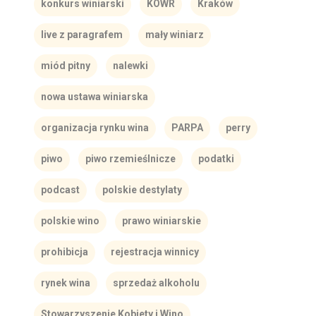
konkurs winiarski
KOWR
Kraków
live z paragrafem
mały winiarz
miód pitny
nalewki
nowa ustawa winiarska
organizacja rynku wina
PARPA
perry
piwo
piwo rzemieślnicze
podatki
podcast
polskie destylaty
polskie wino
prawo winiarskie
prohibicja
rejestracja winnicy
rynek wina
sprzedaż alkoholu
Stowarzyszenie Kobiety i Wino