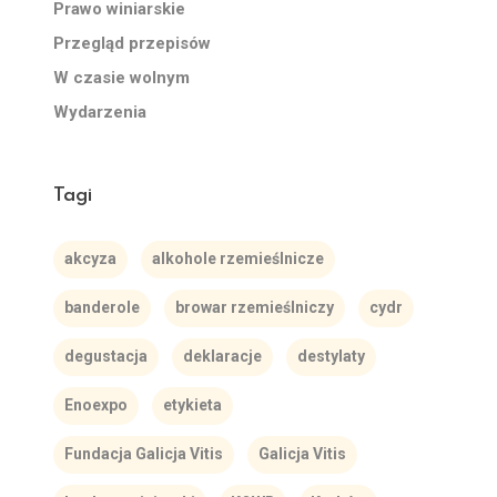
Prawo winiarskie
Przegląd przepisów
W czasie wolnym
Wydarzenia
Tagi
akcyza
alkohole rzemieślnicze
banderole
browar rzemieślniczy
cydr
degustacja
deklaracje
destylaty
Enoexpo
etykieta
Fundacja Galicja Vitis
Galicja Vitis