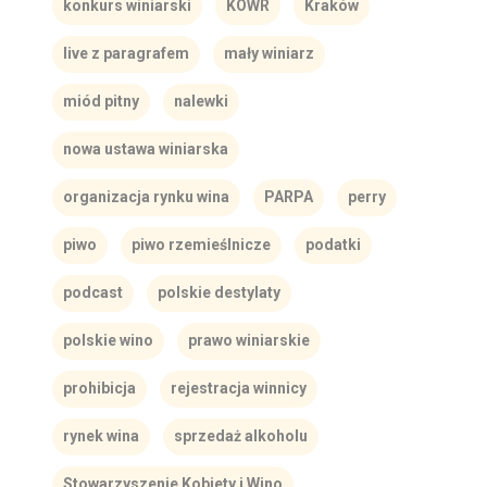
konkurs winiarski
KOWR
Kraków
live z paragrafem
mały winiarz
miód pitny
nalewki
nowa ustawa winiarska
organizacja rynku wina
PARPA
perry
piwo
piwo rzemieślnicze
podatki
podcast
polskie destylaty
polskie wino
prawo winiarskie
prohibicja
rejestracja winnicy
rynek wina
sprzedaż alkoholu
Stowarzyszenie Kobiety i Wino