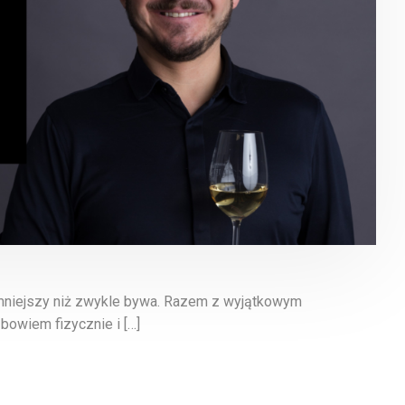
emniejszy niż zwykle bywa. Razem z wyjątkowym
owiem fizycznie i […]