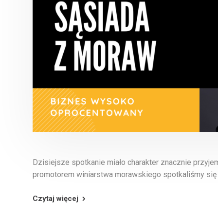
Dzisiejsze spotkanie miało charakter znacznie przyj
promotorem winiarstwa morawskiego spotkaliśmy się b
Czytaj więcej