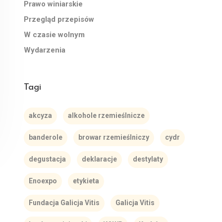
Prawo winiarskie
Przegląd przepisów
W czasie wolnym
Wydarzenia
Tagi
akcyza
alkohole rzemieślnicze
banderole
browar rzemieślniczy
cydr
degustacja
deklaracje
destylaty
Enoexpo
etykieta
Fundacja Galicja Vitis
Galicja Vitis