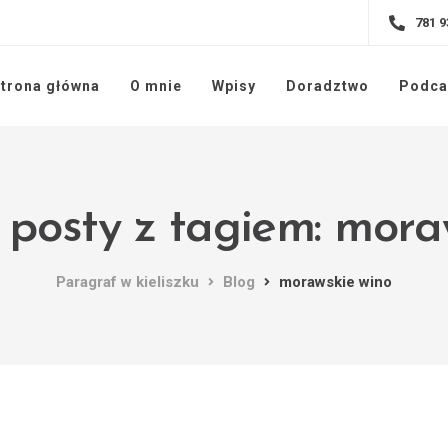
781 9
trona główna
O mnie
Wpisy
Doradztwo
Podca
 posty z tagiem: mora
Paragraf w kieliszku
Blog
morawskie wino