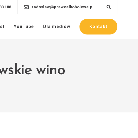
33 188
radoslaw@prawoalkoholowe.pl
Kontakt
st
YouTube
Dla mediów
wskie wino