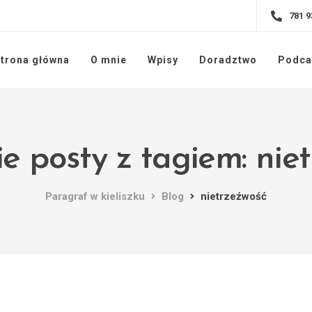
781 9
trona główna
O mnie
Wpisy
Doradztwo
Podca
e posty z tagiem: nie
Paragraf w kieliszku
Blog
nietrzeźwość