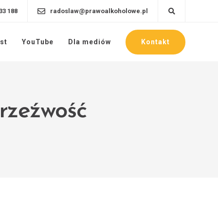
33 188
radoslaw@prawoalkoholowe.pl
Kontakt
st
YouTube
Dla mediów
trzeźwość