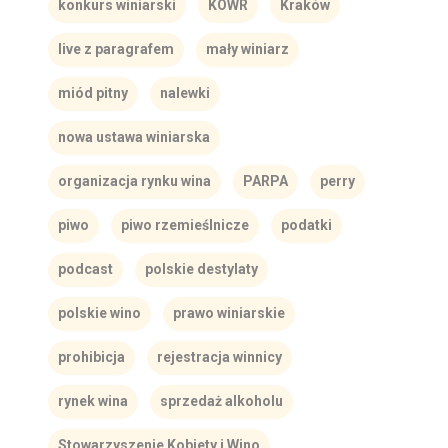
konkurs winiarski
KOWR
Kraków
live z paragrafem
mały winiarz
miód pitny
nalewki
nowa ustawa winiarska
organizacja rynku wina
PARPA
perry
piwo
piwo rzemieślnicze
podatki
podcast
polskie destylaty
polskie wino
prawo winiarskie
prohibicja
rejestracja winnicy
rynek wina
sprzedaż alkoholu
Stowarzyszenie Kobiety i Wino