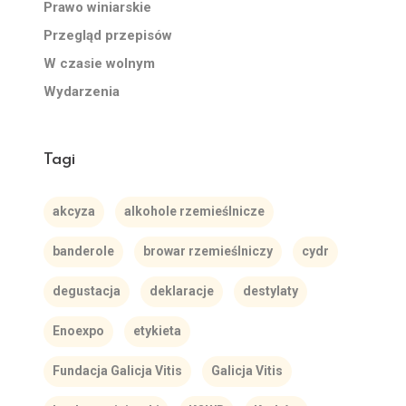
Prawo winiarskie
Przegląd przepisów
W czasie wolnym
Wydarzenia
Tagi
akcyza
alkohole rzemieślnicze
banderole
browar rzemieślniczy
cydr
degustacja
deklaracje
destylaty
Enoexpo
etykieta
Fundacja Galicja Vitis
Galicja Vitis