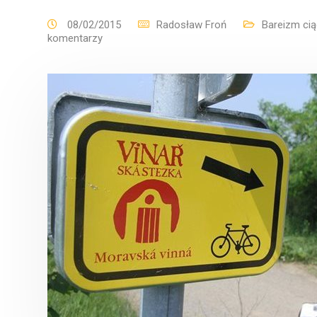
08/02/2015
Radosław Froń
Bareizm cią
komentarzy