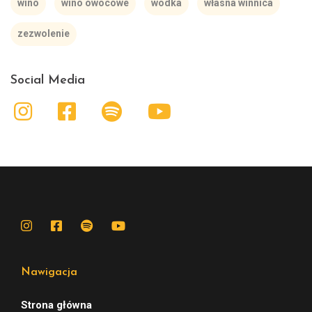
wino
wino owocowe
wódka
własna winnica
zezwolenie
Social Media
Nawigacja
Strona główna