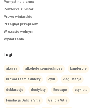
Pomysł na biznes
Powtórka z historii
Prawo winiarskie
Przegląd przepisów
W czasie wolnym
Wydarzenia
Tagi
akcyza
alkohole rzemieślnicze
banderole
browar rzemieślniczy
cydr
degustacja
deklaracje
destylaty
Enoexpo
etykieta
Fundacja Galicja Vitis
Galicja Vitis