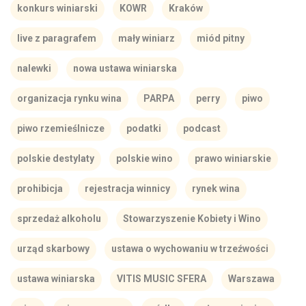
konkurs winiarski
KOWR
Kraków
live z paragrafem
mały winiarz
miód pitny
nalewki
nowa ustawa winiarska
organizacja rynku wina
PARPA
perry
piwo
piwo rzemieślnicze
podatki
podcast
polskie destylaty
polskie wino
prawo winiarskie
prohibicja
rejestracja winnicy
rynek wina
sprzedaż alkoholu
Stowarzyszenie Kobiety i Wino
urząd skarbowy
ustawa o wychowaniu w trzeźwości
ustawa winiarska
VITIS MUSIC SFERA
Warszawa