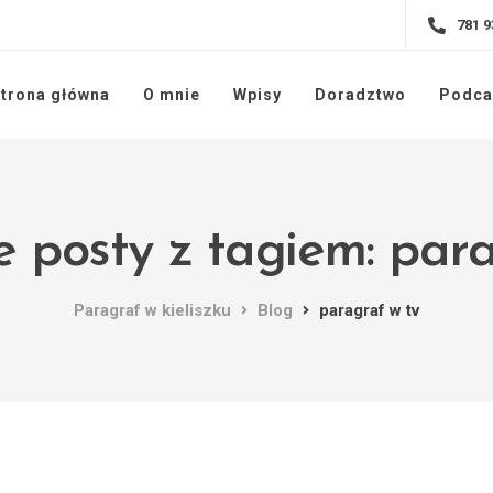
781 9
trona główna
O mnie
Wpisy
Doradztwo
Podca
e posty z tagiem: para
Paragraf w kieliszku
Blog
paragraf w tv