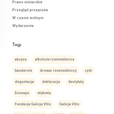
Prawo winiarskie
Przegląd przepisów
W czasie wolnym
Wydarzenia
Tagi
akcyza
alkohole rzemieślnicze
banderole
browar rzemieślniczy
cydr
degustacja
deklaracje
destylaty
Enoexpo
etykieta
Fundacja Galicja Vitis
Galicja Vitis