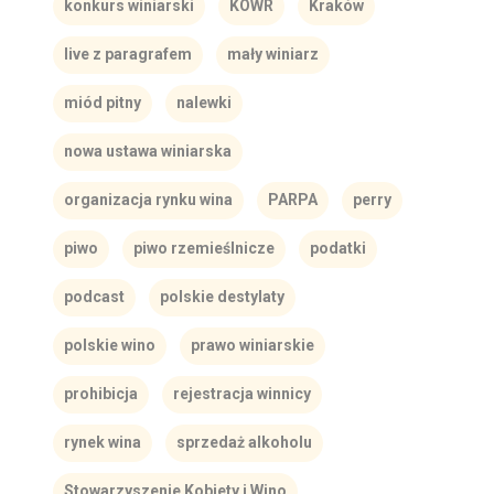
konkurs winiarski
KOWR
Kraków
live z paragrafem
mały winiarz
miód pitny
nalewki
nowa ustawa winiarska
organizacja rynku wina
PARPA
perry
piwo
piwo rzemieślnicze
podatki
podcast
polskie destylaty
polskie wino
prawo winiarskie
prohibicja
rejestracja winnicy
rynek wina
sprzedaż alkoholu
Stowarzyszenie Kobiety i Wino