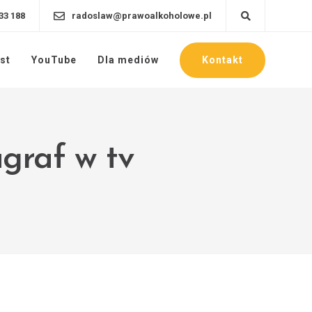
33 188
radoslaw@prawoalkoholowe.pl
Kontakt
st
YouTube
Dla mediów
graf w tv