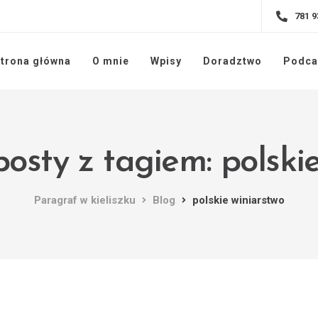
781 9
trona główna
O mnie
Wpisy
Doradztwo
Podca
osty z tagiem: polski
Paragraf w kieliszku
Blog
polskie winiarstwo