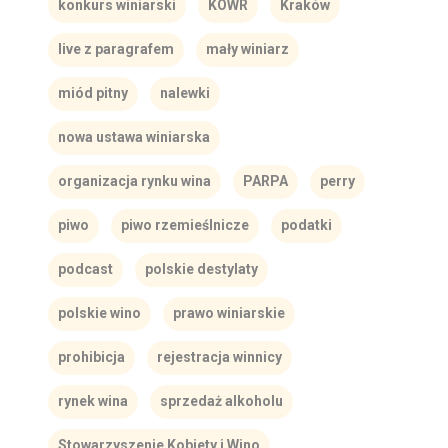
konkurs winiarski
KOWR
Kraków
live z paragrafem
mały winiarz
miód pitny
nalewki
nowa ustawa winiarska
organizacja rynku wina
PARPA
perry
piwo
piwo rzemieślnicze
podatki
podcast
polskie destylaty
polskie wino
prawo winiarskie
prohibicja
rejestracja winnicy
rynek wina
sprzedaż alkoholu
Stowarzyszenie Kobiety i Wino