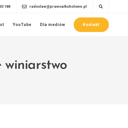
33 188
radoslaw@prawoalkoholowe.pl
Kontakt
st
YouTube
Dla mediów
e winiarstwo