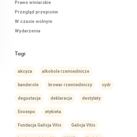
Prawo winiarskie
Przegląd przepisów
W czasie wolnym
Wydarzenia
Tagi
akcyza
alkohole rzemieślnicze
banderole
browar rzemieślniczy
cydr
degustacja
deklaracje
destylaty
Enoexpo
etykieta
Fundacja Galicja Vitis
Galicja Vitis