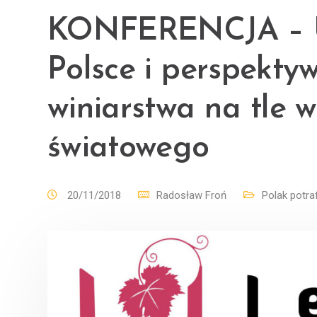
KONFERENCJA – Up
Polsce i perspekty
winiarstwa na tle w
światowego
20/11/2018
Radosław Froń
Polak potraf