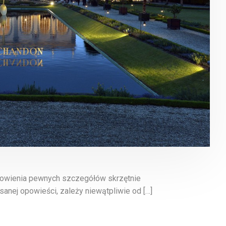
wyłowienia pewnych szczegółów skrzętnie
sanej opowieści, zależy niewątpliwie od […]