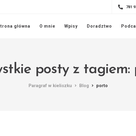
781 9
trona główna
O mnie
Wpisy
Doradztwo
Podca
stkie posty z tagiem: 
Paragraf w kieliszku
Blog
porto