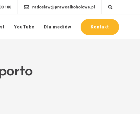
33 188
radoslaw@prawoalkoholowe.pl
Kontakt
st
YouTube
Dla mediów
porto