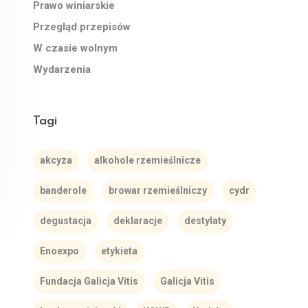
Prawo winiarskie
Przegląd przepisów
W czasie wolnym
Wydarzenia
Tagi
akcyza
alkohole rzemieślnicze
banderole
browar rzemieślniczy
cydr
degustacja
deklaracje
destylaty
Enoexpo
etykieta
Fundacja Galicja Vitis
Galicja Vitis