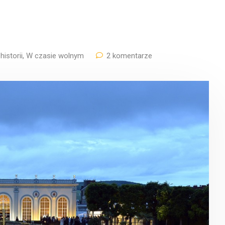
istorii
,
W czasie wolnym
2 komentarze