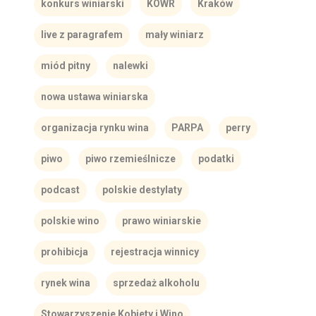
konkurs winiarski
KOWR
Kraków
live z paragrafem
mały winiarz
miód pitny
nalewki
nowa ustawa winiarska
organizacja rynku wina
PARPA
perry
piwo
piwo rzemieślnicze
podatki
podcast
polskie destylaty
polskie wino
prawo winiarskie
prohibicja
rejestracja winnicy
rynek wina
sprzedaż alkoholu
Stowarzyszenie Kobiety i Wino