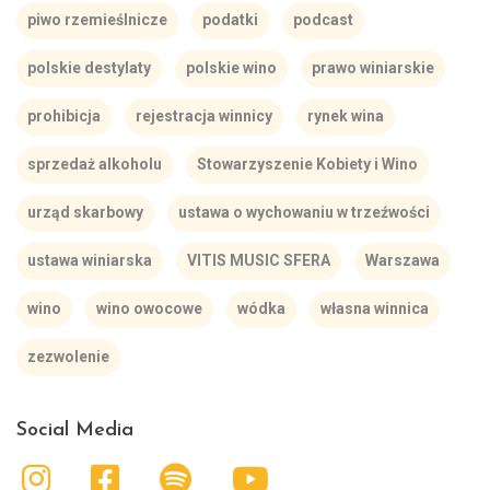
piwo rzemieślnicze
podatki
podcast
polskie destylaty
polskie wino
prawo winiarskie
prohibicja
rejestracja winnicy
rynek wina
sprzedaż alkoholu
Stowarzyszenie Kobiety i Wino
urząd skarbowy
ustawa o wychowaniu w trzeźwości
ustawa winiarska
VITIS MUSIC SFERA
Warszawa
wino
wino owocowe
wódka
własna winnica
zezwolenie
Social Media