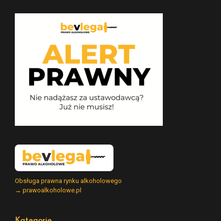
Obsługa prawna rynku alkoholowego
→ prawoalkoholowe.pl
Kategorie