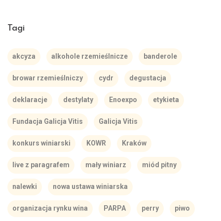
Tagi
akcyza
alkohole rzemieślnicze
banderole
browar rzemieślniczy
cydr
degustacja
deklaracje
destylaty
Enoexpo
etykieta
Fundacja Galicja Vitis
Galicja Vitis
konkurs winiarski
KOWR
Kraków
live z paragrafem
mały winiarz
miód pitny
nalewki
nowa ustawa winiarska
organizacja rynku wina
PARPA
perry
piwo