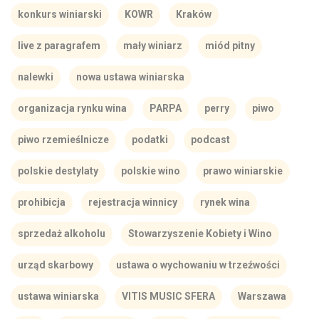
konkurs winiarski
KOWR
Kraków
live z paragrafem
mały winiarz
miód pitny
nalewki
nowa ustawa winiarska
organizacja rynku wina
PARPA
perry
piwo
piwo rzemieślnicze
podatki
podcast
polskie destylaty
polskie wino
prawo winiarskie
prohibicja
rejestracja winnicy
rynek wina
sprzedaż alkoholu
Stowarzyszenie Kobiety i Wino
urząd skarbowy
ustawa o wychowaniu w trzeźwości
ustawa winiarska
VITIS MUSIC SFERA
Warszawa