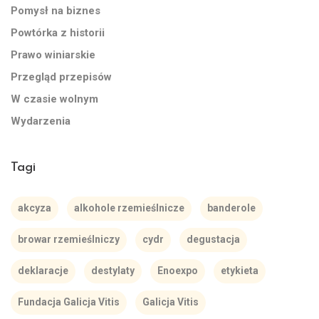
Pomysł na biznes
Powtórka z historii
Prawo winiarskie
Przegląd przepisów
W czasie wolnym
Wydarzenia
Tagi
akcyza
alkohole rzemieślnicze
banderole
browar rzemieślniczy
cydr
degustacja
deklaracje
destylaty
Enoexpo
etykieta
Fundacja Galicja Vitis
Galicja Vitis