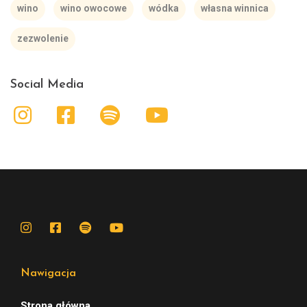
wino
wino owocowe
wódka
własna winnica
zezwolenie
Social Media
Nawigacja
Strona główna