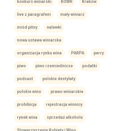
konkurs winiarski
KOWR
Kraków
live z paragrafem
mały winiarz
miód pitny
nalewki
nowa ustawa winiarska
organizacja rynku wina
PARPA
perry
piwo
piwo rzemieślnicze
podatki
podcast
polskie destylaty
polskie wino
prawo winiarskie
prohibicja
rejestracja winnicy
rynek wina
sprzedaż alkoholu
Stowarzyszenie Kobiety i Wino