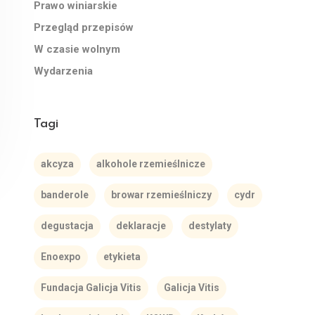
Prawo winiarskie
Przegląd przepisów
W czasie wolnym
Wydarzenia
Tagi
akcyza
alkohole rzemieślnicze
banderole
browar rzemieślniczy
cydr
degustacja
deklaracje
destylaty
Enoexpo
etykieta
Fundacja Galicja Vitis
Galicja Vitis