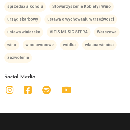
sprzedaż alkoholu
Stowarzyszenie Kobiety i Wino
urząd skarbowy
ustawa o wychowaniu w trzeźwości
ustawa winiarska
VITIS MUSIC SFERA
Warszawa
wino
wino owocowe
wódka
własna winnica
zezwolenie
Social Media