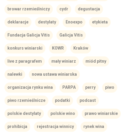
browar rzemieślniczy
cydr
degustacja
deklaracje
destylaty
Enoexpo
etykieta
Fundacja Galicja Vitis
Galicja Vitis
konkurs winiarski
KOWR
Kraków
live z paragrafem
mały winiarz
miód pitny
nalewki
nowa ustawa winiarska
organizacja rynku wina
PARPA
perry
piwo
piwo rzemieślnicze
podatki
podcast
polskie destylaty
polskie wino
prawo winiarskie
prohibicja
rejestracja winnicy
rynek wina