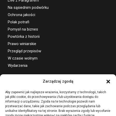
Live z Paragrafem
Na sąsiednim podwórku
Ochrona jakości
Polak potrafi
Pomysł na biznes
Powtórka z historii
Prawo winiarskie
Przegląd przepisów
W czasie wolnym
Wydarzenia
Wsparcie projektu
Zarządzaj zgodą
Aby zapewnić jak najlepsze wrażenia, korzystamy z technologii, takich
jak pliki cookie, do przechowywania i/lub uzyskiwania dostępu do
informacji o urządzeniu. Zgoda na te technologie pozwoli nam
przetwarzać dane, takie jak zachowanie podczas przeglądania lub
unikalne identyfikatory na tej stronie. Brak wyrażenia zgody lub wycofanie
zgody może niekorzystnie wpłynąć na niektóre cechy i funkcje.