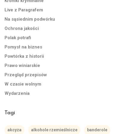
Kroniki kryminalne
Live z Paragrafem
Na sąsiednim podwórku
Ochrona jakości
Polak potrafi
Pomysł na biznes
Powtórka z historii
Prawo winiarskie
Przegląd przepisów
W czasie wolnym
Wydarzenia
Tagi
akcyza
alkohole rzemieślnicze
banderole