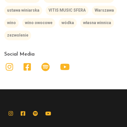
ustawa winiarska
VITIS MUSIC SFERA
Warszawa
wino
wino owocowe
wódka
własna winnica
zezwolenie
Social Media