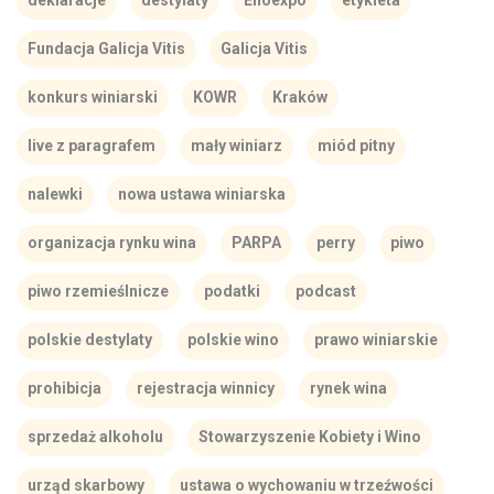
deklaracje
destylaty
Enoexpo
etykieta
Fundacja Galicja Vitis
Galicja Vitis
konkurs winiarski
KOWR
Kraków
live z paragrafem
mały winiarz
miód pitny
nalewki
nowa ustawa winiarska
organizacja rynku wina
PARPA
perry
piwo
piwo rzemieślnicze
podatki
podcast
polskie destylaty
polskie wino
prawo winiarskie
prohibicja
rejestracja winnicy
rynek wina
sprzedaż alkoholu
Stowarzyszenie Kobiety i Wino
urząd skarbowy
ustawa o wychowaniu w trzeźwości