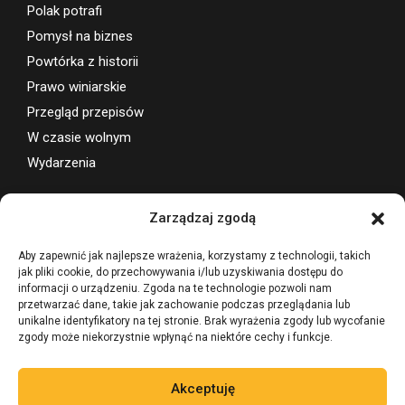
Polak potrafi
Pomysł na biznes
Powtórka z historii
Prawo winiarskie
Przegląd przepisów
W czasie wolnym
Wydarzenia
Wsparcie projektu
Zarządzaj zgodą
Aby zapewnić jak najlepsze wrażenia, korzystamy z technologii, takich
jak pliki cookie, do przechowywania i/lub uzyskiwania dostępu do
informacji o urządzeniu. Zgoda na te technologie pozwoli nam
przetwarzać dane, takie jak zachowanie podczas przeglądania lub
unikalne identyfikatory na tej stronie. Brak wyrażenia zgody lub wycofanie
zgody może niekorzystnie wpłynąć na niektóre cechy i funkcje.
Akceptuję