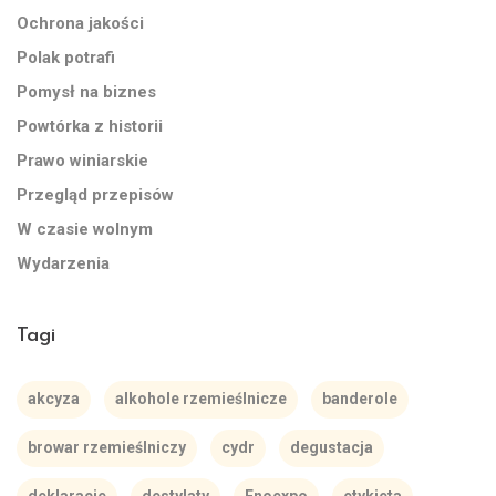
Ochrona jakości
Polak potrafi
Pomysł na biznes
Powtórka z historii
Prawo winiarskie
Przegląd przepisów
W czasie wolnym
Wydarzenia
Tagi
akcyza
alkohole rzemieślnicze
banderole
browar rzemieślniczy
cydr
degustacja