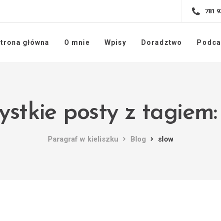
781 9
trona główna
O mnie
Wpisy
Doradztwo
Podca
stkie posty z tagiem:
Paragraf w kieliszku
Blog
slow