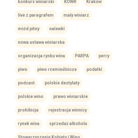
konkurs winiarski
KOWR
Kraków
live z paragrafem
mały winiarz
miód pitny
nalewki
nowa ustawa winiarska
organizacja rynku wina
PARPA
perry
piwo
piwo rzemieślnicze
podatki
podcast
polskie destylaty
polskie wino
prawo winiarskie
prohibicja
rejestracja winnicy
rynek wina
sprzedaż alkoholu
Stowarzyszenie Kobiety i Wino