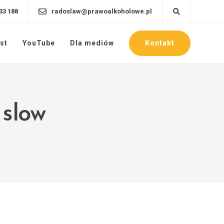
33 188
radoslaw@prawoalkoholowe.pl
Kontakt
st
YouTube
Dla mediów
 slow