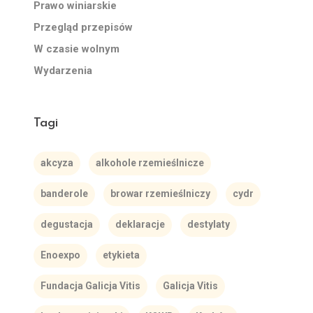
Prawo winiarskie
Przegląd przepisów
W czasie wolnym
Wydarzenia
Tagi
akcyza
alkohole rzemieślnicze
banderole
browar rzemieślniczy
cydr
degustacja
deklaracje
destylaty
Enoexpo
etykieta
Fundacja Galicja Vitis
Galicja Vitis