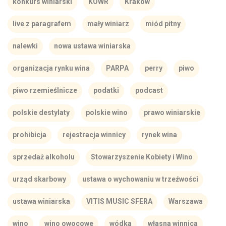
konkurs winiarski
KOWR
Kraków
live z paragrafem
mały winiarz
miód pitny
nalewki
nowa ustawa winiarska
organizacja rynku wina
PARPA
perry
piwo
piwo rzemieślnicze
podatki
podcast
polskie destylaty
polskie wino
prawo winiarskie
prohibicja
rejestracja winnicy
rynek wina
sprzedaż alkoholu
Stowarzyszenie Kobiety i Wino
urząd skarbowy
ustawa o wychowaniu w trzeźwości
ustawa winiarska
VITIS MUSIC SFERA
Warszawa
wino
wino owocowe
wódka
własna winnica