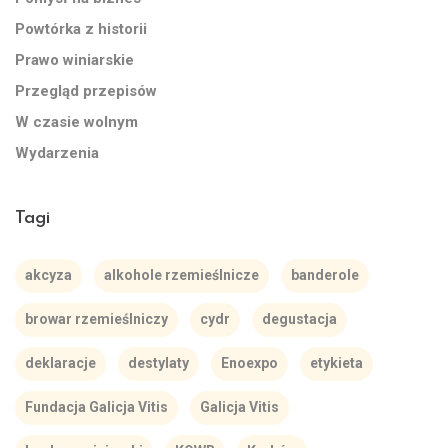
Powtórka z historii
Prawo winiarskie
Przegląd przepisów
W czasie wolnym
Wydarzenia
Tagi
akcyza
alkohole rzemieślnicze
banderole
browar rzemieślniczy
cydr
degustacja
deklaracje
destylaty
Enoexpo
etykieta
Fundacja Galicja Vitis
Galicja Vitis