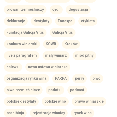
browar rzemieślniczy
cydr
degustacja
deklaracje
destylaty
Enoexpo
etykieta
Fundacja Galicja Vitis
Galicja Vitis
konkurs winiarski
KOWR
Kraków
live z paragrafem
mały winiarz
miód pitny
nalewki
nowa ustawa winiarska
organizacja rynku wina
PARPA
perry
piwo
piwo rzemieślnicze
podatki
podcast
polskie destylaty
polskie wino
prawo winiarskie
prohibicja
rejestracja winnicy
rynek wina