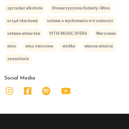
sprzedaż alkoholu
Stowarzyszenie Kobiety i Wino
urząd skarbowy
ustawa o wychowaniu w trzeźwości
ustawa winiarska
VITIS MUSIC SFERA
Warszawa
wino
wino owocowe
wódka
własna winnica
zezwolenie
Social Media