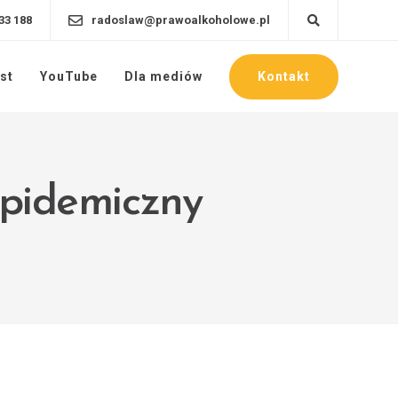
33 188
radoslaw@prawoalkoholowe.pl
Kontakt
st
YouTube
Dla mediów
epidemiczny