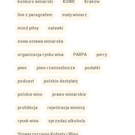
konkurs winiarski
KOWR
Kraków
live z paragrafem
mały winiarz
miód pitny
nalewki
nowa ustawa winiarska
organizacja rynku wina
PARPA
perry
piwo
piwo rzemieślnicze
podatki
podcast
polskie destylaty
polskie wino
prawo winiarskie
prohibicja
rejestracja winnicy
rynek wina
sprzedaż alkoholu
Stowarzyszenie Kobiety i Wino