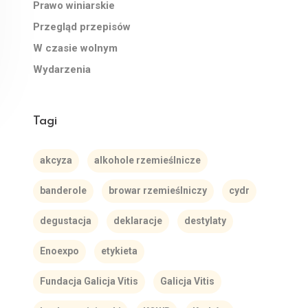
Prawo winiarskie
Przegląd przepisów
W czasie wolnym
Wydarzenia
Tagi
akcyza
alkohole rzemieślnicze
banderole
browar rzemieślniczy
cydr
degustacja
deklaracje
destylaty
Enoexpo
etykieta
Fundacja Galicja Vitis
Galicja Vitis