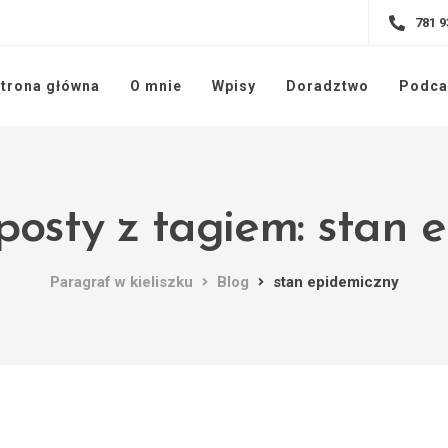
781 9
trona główna
O mnie
Wpisy
Doradztwo
Podca
posty z tagiem: stan 
Paragraf w kieliszku
Blog
stan epidemiczny