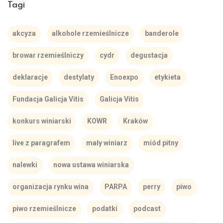
Tagi
akcyza
alkohole rzemieślnicze
banderole
browar rzemieślniczy
cydr
degustacja
deklaracje
destylaty
Enoexpo
etykieta
Fundacja Galicja Vitis
Galicja Vitis
konkurs winiarski
KOWR
Kraków
live z paragrafem
mały winiarz
miód pitny
nalewki
nowa ustawa winiarska
organizacja rynku wina
PARPA
perry
piwo
piwo rzemieślnicze
podatki
podcast