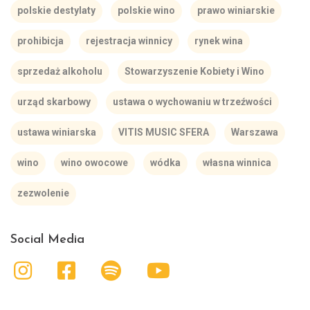
polskie destylaty
polskie wino
prawo winiarskie
prohibicja
rejestracja winnicy
rynek wina
sprzedaż alkoholu
Stowarzyszenie Kobiety i Wino
urząd skarbowy
ustawa o wychowaniu w trzeźwości
ustawa winiarska
VITIS MUSIC SFERA
Warszawa
wino
wino owocowe
wódka
własna winnica
zezwolenie
Social Media