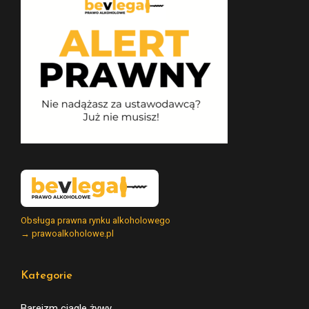
Obsługa prawna rynku alkoholowego
→ prawoalkoholowe.pl
Kategorie
Bareizm ciągle żywy