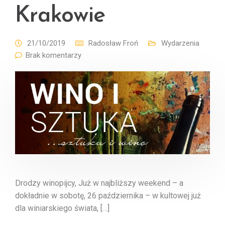
Krakowie
21/10/2019
Radosław Froń
Wydarzenia
Brak komentarzy
Drodzy winopijcy, Już w najbliższy weekend – a
dokładnie w sobotę, 26 października – w kultowej już
dla winiarskiego świata, […]