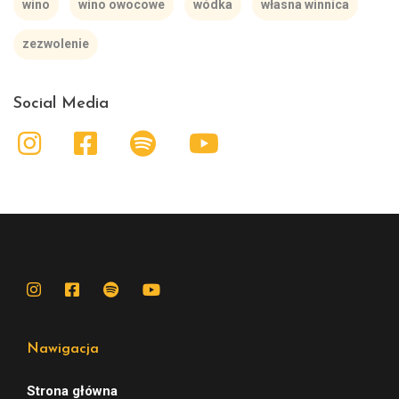
wino
wino owocowe
wódka
własna winnica
zezwolenie
Social Media
Nawigacja
Strona główna