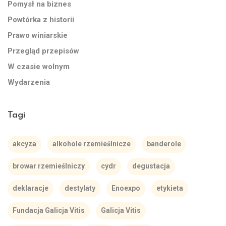
Pomysł na biznes
Powtórka z historii
Prawo winiarskie
Przegląd przepisów
W czasie wolnym
Wydarzenia
Tagi
akcyza
alkohole rzemieślnicze
banderole
browar rzemieślniczy
cydr
degustacja
deklaracje
destylaty
Enoexpo
etykieta
Fundacja Galicja Vitis
Galicja Vitis