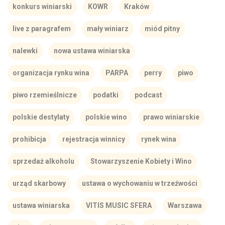
konkurs winiarski
KOWR
Kraków
live z paragrafem
mały winiarz
miód pitny
nalewki
nowa ustawa winiarska
organizacja rynku wina
PARPA
perry
piwo
piwo rzemieślnicze
podatki
podcast
polskie destylaty
polskie wino
prawo winiarskie
prohibicja
rejestracja winnicy
rynek wina
sprzedaż alkoholu
Stowarzyszenie Kobiety i Wino
urząd skarbowy
ustawa o wychowaniu w trzeźwości
ustawa winiarska
VITIS MUSIC SFERA
Warszawa