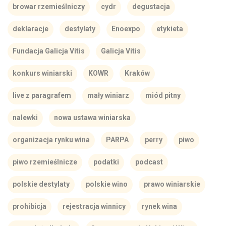
browar rzemieślniczy
cydr
degustacja
deklaracje
destylaty
Enoexpo
etykieta
Fundacja Galicja Vitis
Galicja Vitis
konkurs winiarski
KOWR
Kraków
live z paragrafem
mały winiarz
miód pitny
nalewki
nowa ustawa winiarska
organizacja rynku wina
PARPA
perry
piwo
piwo rzemieślnicze
podatki
podcast
polskie destylaty
polskie wino
prawo winiarskie
prohibicja
rejestracja winnicy
rynek wina