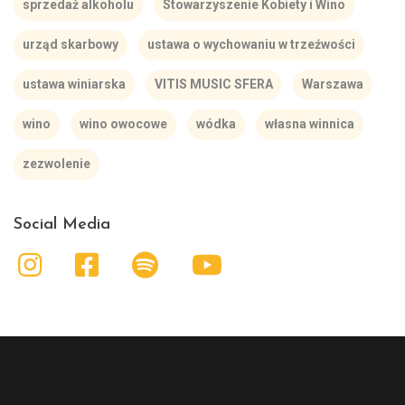
sprzedaż alkoholu
Stowarzyszenie Kobiety i Wino
urząd skarbowy
ustawa o wychowaniu w trzeźwości
ustawa winiarska
VITIS MUSIC SFERA
Warszawa
wino
wino owocowe
wódka
własna winnica
zezwolenie
Social Media