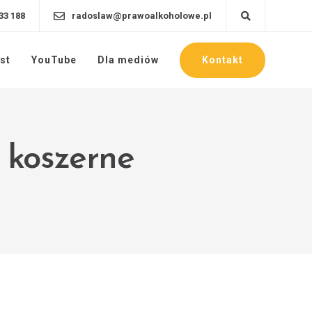
33 188
radoslaw@prawoalkoholowe.pl
Kontakt
st
YouTube
Dla mediów
o koszerne