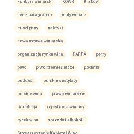
konkurs winiarski
KOWR
Kraków
live z paragrafem
mały winiarz
miód pitny
nalewki
nowa ustawa winiarska
organizacja rynku wina
PARPA
perry
piwo
piwo rzemieślnicze
podatki
podcast
polskie destylaty
polskie wino
prawo winiarskie
prohibicja
rejestracja winnicy
rynek wina
sprzedaż alkoholu
Stowarzyszenie Kobiety i Wino