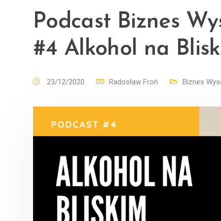
Podcast Biznes W
#4 Alkohol na Blis
23/12/2020
Radosław Froń
Biznes Wys