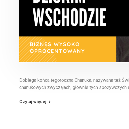
Dobiega końca tegoroczna Chanuka, nazywana też Św
chanukowych zwyczajach, głównie tych spożywczych al
Czytaj więcej