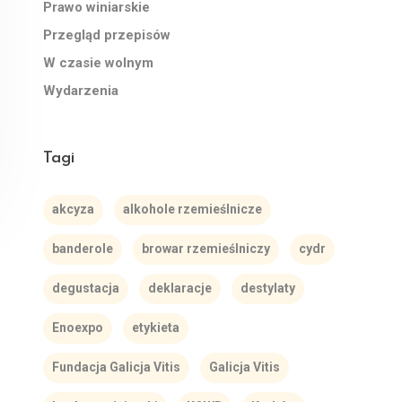
Prawo winiarskie
Przegląd przepisów
W czasie wolnym
Wydarzenia
Tagi
akcyza
alkohole rzemieślnicze
banderole
browar rzemieślniczy
cydr
degustacja
deklaracje
destylaty
Enoexpo
etykieta
Fundacja Galicja Vitis
Galicja Vitis