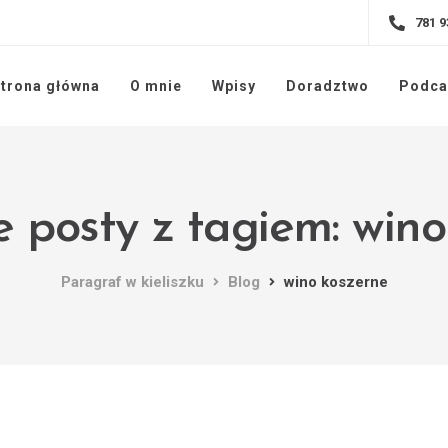
781 9
trona główna
O mnie
Wpisy
Doradztwo
Podca
 posty z tagiem: win
Paragraf w kieliszku
Blog
wino koszerne