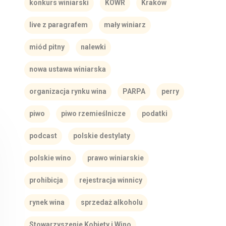
konkurs winiarski
KOWR
Kraków
live z paragrafem
mały winiarz
miód pitny
nalewki
nowa ustawa winiarska
organizacja rynku wina
PARPA
perry
piwo
piwo rzemieślnicze
podatki
podcast
polskie destylaty
polskie wino
prawo winiarskie
prohibicja
rejestracja winnicy
rynek wina
sprzedaż alkoholu
Stowarzyszenie Kobiety i Wino