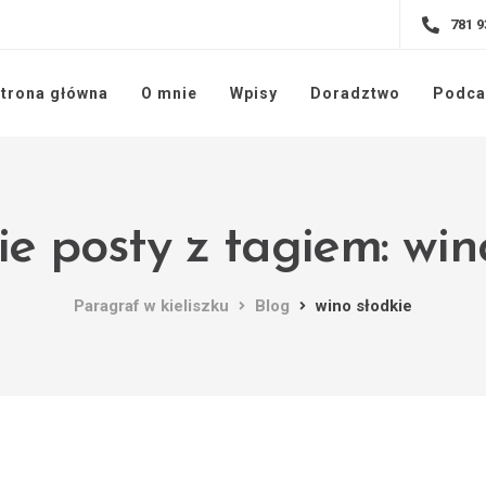
781 9
trona główna
O mnie
Wpisy
Doradztwo
Podca
e posty z tagiem: win
Paragraf w kieliszku
Blog
wino słodkie