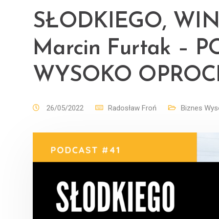
SŁODKIEGO, WIN
Marcin Furtak –
WYSOKO OPROC
26/05/2022
Radosław Froń
Biznes Wys