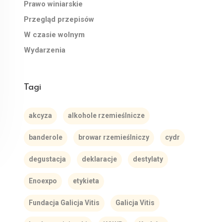
Prawo winiarskie
Przegląd przepisów
W czasie wolnym
Wydarzenia
Tagi
akcyza
alkohole rzemieślnicze
banderole
browar rzemieślniczy
cydr
degustacja
deklaracje
destylaty
Enoexpo
etykieta
Fundacja Galicja Vitis
Galicja Vitis