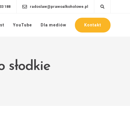
33 188
radoslaw@prawoalkoholowe.pl
Kontakt
st
YouTube
Dla mediów
o słodkie