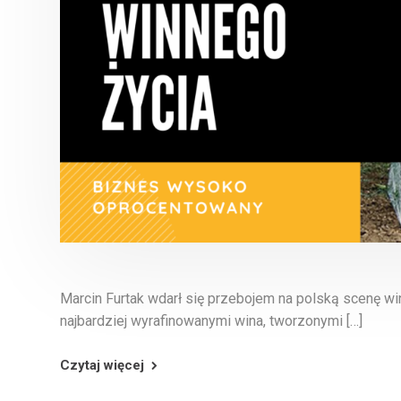
Marcin Furtak wdarł się przebojem na polską scenę wini
najbardziej wyrafinowanymi wina, tworzonymi […]
Czytaj więcej