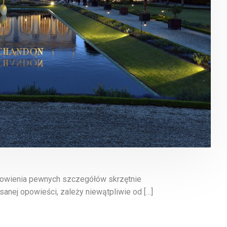
wyłowienia pewnych szczegółów skrzętnie
sanej opowieści, zależy niewątpliwie od […]