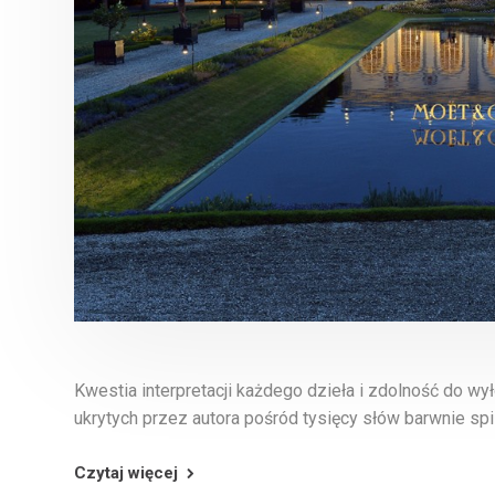
Kwestia interpretacji każdego dzieła i zdolność do 
ukrytych przez autora pośród tysięcy słów barwnie spi
Czytaj więcej