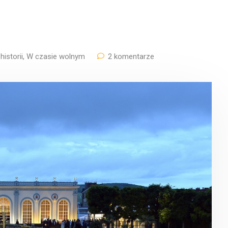
istorii
,
W czasie wolnym
2 komentarze