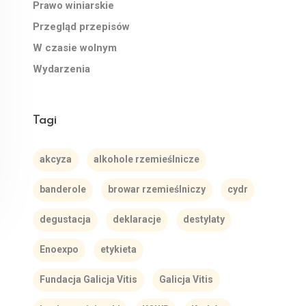
Prawo winiarskie
Przegląd przepisów
W czasie wolnym
Wydarzenia
Tagi
akcyza
alkohole rzemieślnicze
banderole
browar rzemieślniczy
cydr
degustacja
deklaracje
destylaty
Enoexpo
etykieta
Fundacja Galicja Vitis
Galicja Vitis