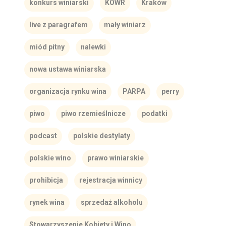
konkurs winiarski
KOWR
Kraków
live z paragrafem
mały winiarz
miód pitny
nalewki
nowa ustawa winiarska
organizacja rynku wina
PARPA
perry
piwo
piwo rzemieślnicze
podatki
podcast
polskie destylaty
polskie wino
prawo winiarskie
prohibicja
rejestracja winnicy
rynek wina
sprzedaż alkoholu
Stowarzyszenie Kobiety i Wino