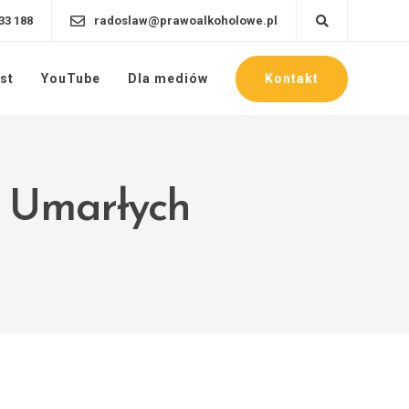
33 188
radoslaw@prawoalkoholowe.pl
Kontakt
st
YouTube
Dla mediów
o Umarłych