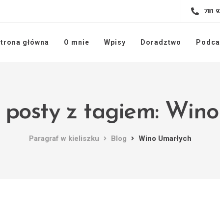
781 9
trona główna
O mnie
Wpisy
Doradztwo
Podca
 posty z tagiem: Win
Paragraf w kieliszku
Blog
Wino Umarłych