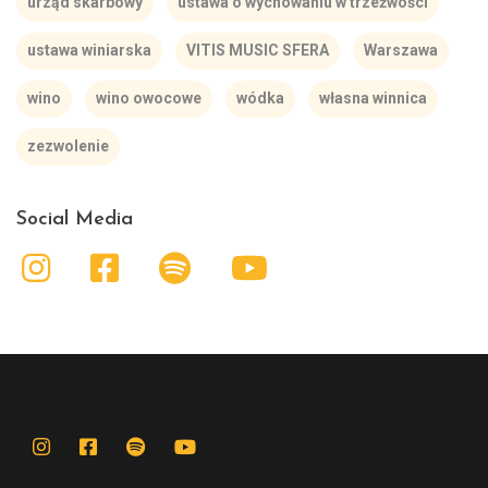
urząd skarbowy
ustawa o wychowaniu w trzeźwości
ustawa winiarska
VITIS MUSIC SFERA
Warszawa
wino
wino owocowe
wódka
własna winnica
zezwolenie
Social Media