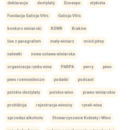
deklaracje
destylaty
Enoexpo
etykieta
Fundacja Galicja Vitis
Galicja Vitis
konkurs winiarski
KOWR
Kraków
live z paragrafem
mały winiarz
miód pitny
nalewki
nowa ustawa winiarska
organizacja rynku wina
PARPA
perry
piwo
piwo rzemieślnicze
podatki
podcast
polskie destylaty
polskie wino
prawo winiarskie
prohibicja
rejestracja winnicy
rynek wina
sprzedaż alkoholu
Stowarzyszenie Kobiety i Wino