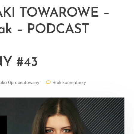
AKI TOWAROWE –
zak – PODCAST
Y #43
oko Oprocentowany
Brak komentarzy