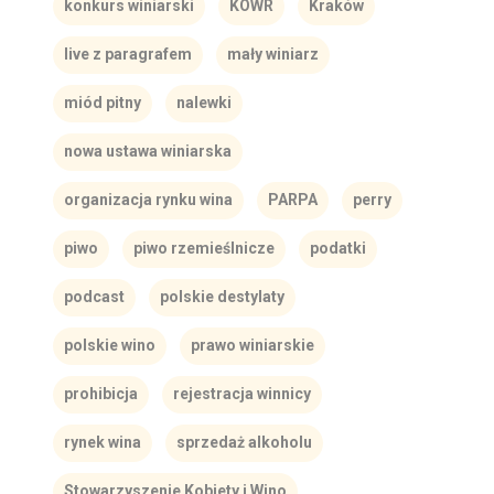
konkurs winiarski
KOWR
Kraków
live z paragrafem
mały winiarz
miód pitny
nalewki
nowa ustawa winiarska
organizacja rynku wina
PARPA
perry
piwo
piwo rzemieślnicze
podatki
podcast
polskie destylaty
polskie wino
prawo winiarskie
prohibicja
rejestracja winnicy
rynek wina
sprzedaż alkoholu
Stowarzyszenie Kobiety i Wino