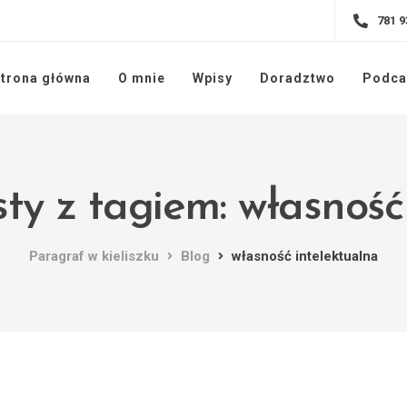
781 9
trona główna
O mnie
Wpisy
Doradztwo
Podca
ty z tagiem: własność
Paragraf w kieliszku
Blog
własność intelektualna