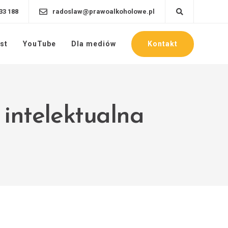
33 188
radoslaw@prawoalkoholowe.pl
Kontakt
st
YouTube
Dla mediów
 intelektualna