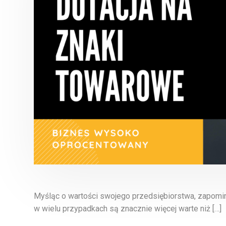
Myśląc o wartości swojego przedsiębiorstwa, zapomin
w wielu przypadkach są znacznie więcej warte niż […]