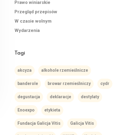
Prawo winiarskie
Przegląd przepisów
W czasie wolnym
Wydarzenia
Tagi
akcyza
alkohole rzemieślnicze
banderole
browar rzemieślniczy
cydr
degustacja
deklaracje
destylaty
Enoexpo
etykieta
Fundacja Galicja Vitis
Galicja Vitis